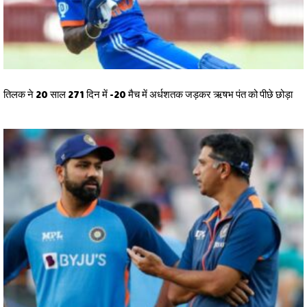
तिलक ने 20 साल 271 दिन में -20 मैच में अर्धशतक जड़कर ऋषभ पंत को पीछे छोड़ा