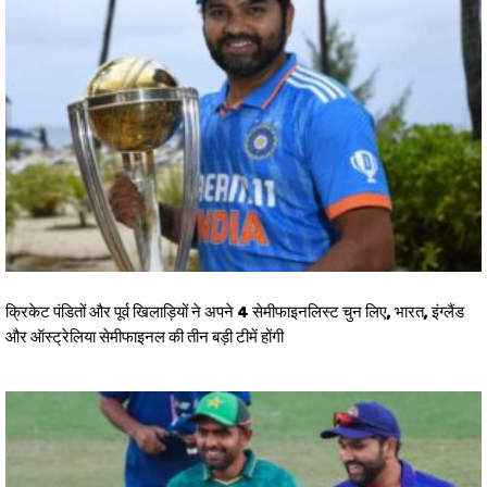
क्रिकेट पंडितों और पूर्व खिलाड़ियों ने अपने 4 सेमीफाइनलिस्ट चुन लिए, भारत, इंग्लैंड
और ऑस्ट्रेलिया सेमीफाइनल की तीन बड़ी टीमें होंगी