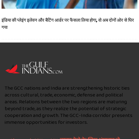
इंडिया की प्‍लेइंग इलेवन और बैटिंग आर्डर पर फैसला लिया होगा, वो अब दोनों ओर से घिर
गया
The GCC nations and India are strengthening historic ties
across cultural, trade, economic, defense and political
areas. Relations between the two regions are maturing
beyond trade, as they realize the potential of strategic
cooperation and growth. The GCC-India corridor presents
immense opportunities for investors.