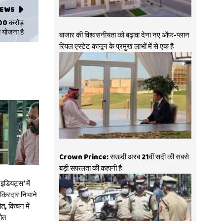
NEWS
,000 करोड़
 योजना है
बाजार की विश्वसनीयता को बढ़ावा देना नए ऑफ-प्लान
रियल एस्टेट कानून के प्रमुख लाभों में से एक है
Crown Prince: सऊदी अरब 21वीं सदी की सबसे
बड़ी सफलता की कहानी है
डियट्स’ में
ा किरदार निभाने
त, किचन में
मौत